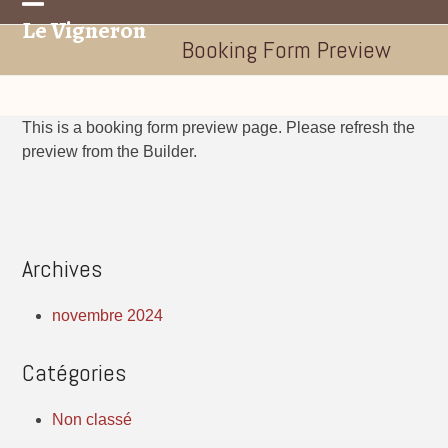
Skip
Le Vigneron
Open
Close
to
Booking Form Preview
mobile
mobile
content
menu
menu
This is a booking form preview page. Please refresh the
preview from the Builder.
Archives
novembre 2024
Catégories
Non classé