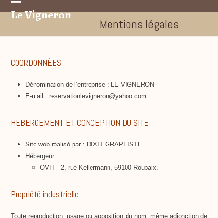
Skip
Le Vigneron
Open
Close
to
Mentions légales
mobile
mobile
content
menu
menu
COORDONNÉES
Dénomination de l’entreprise : LE VIGNERON
E-mail : reservationlevigneron@yahoo.
com
HÉBERGEMENT ET CONCEPTION DU SITE
Site web réalisé par : DIXIT GRAPHISTE
Hébergeur :
OVH – 2, rue Kellermann, 59100 Roubaix.
Propriété industrielle
Toute reproduction, usage ou apposition du nom, même adjonction de