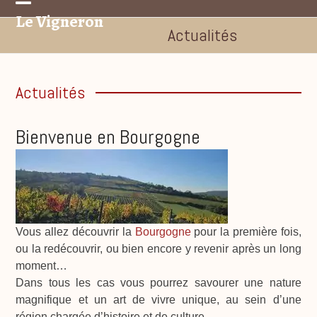
Skip
Le Vigneron
Open
Close
to
Actualités
mobile
mobile
content
menu
menu
Actualités
Bienvenue en Bourgogne
Vous allez découvrir la
Bourgogne
pour la première fois,
ou la redécouvrir, ou bien encore y revenir après un long
moment…
Dans tous les cas vous pourrez savourer une nature
magnifique et un art de vivre unique, au sein d’une
région chargée d’histoire et de culture.