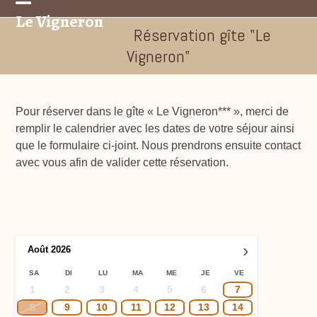
Skip
Le Vigneron
Open
Close
to
Réservation gîte "Le
mobile
mobile
content
Vigneron"
menu
menu
Pour réserver dans le gîte « Le Vigneron*** », merci de
remplir le calendrier avec les dates de votre séjour ainsi
que le formulaire ci-joint. Nous prendrons ensuite contact
avec vous afin de valider cette réservation.
›
Août
2026
SA
DI
LU
MA
ME
JE
VE
1
2
3
4
5
6
7
8
9
10
11
12
13
14