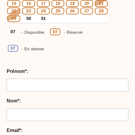
15
16
17
18
19
20
21
22
23
24
25
26
27
28
29
30
31
07
07
-
Disponible
-
Réservé
07
-
En attente
Prénom*:
Nom*:
Email*: